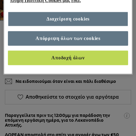
πλήρη Πολιτική Cookies μας εδώ.
Διαχείριση cookies
€25,00
€79,99
Όλες οι τιμές περιλαμβάνουν φόρους και δασμούς
Απόρριψη όλων των cookies
309 κριτικές
Αποδοχή όλων
ΧΡΏΜΑ:
Ανθρακί
Εξαντλήθηκε
Να ειδοποιούμαι όταν είναι και πάλι διαθέσιμο
Αποθηκεύστε το στοιχείο για αργότερα
Παραγγείλετε πριν τις 12:00μμ για παράδοση την
επόμενη εργάσιμη ημέρα, για το Λεκανοπέδιο
Αττικής.
ΔΩΡΕΑΝ αποστολή στο σπίτι για αγορές άνω των €50