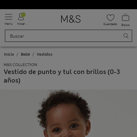
Uniformes escolares: Compra 2 y ahorra un 20 %
Menú
Iniciar sesión
Guardado
Bolso
Inicio
Bebé
Vestidos
M&S COLLECTION
Vestido de punto y tul con brillos (0-3
años)