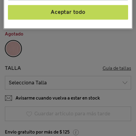
$30.99
Todos los precios incluyen impuestos y aranceles
5 Opiniones
Aceptar todo
COLOR:
Rosa
Agotado
TALLA
Guía de tallas
Avisarme cuando vuelva a estar en stock
Guardar artículo para más tarde
Envío gratuito por más de $ 125