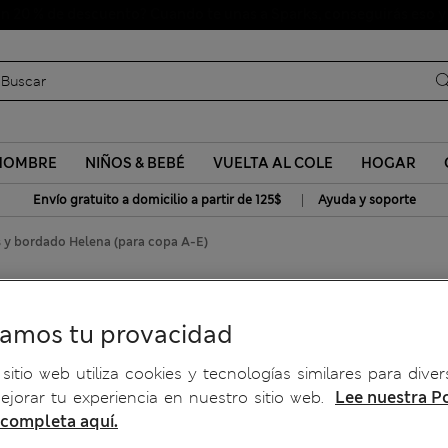
Uniformes escolares: Compra 2 y ahorra un 20 %
HOMBRE
NIÑOS & BEBÉ
VUELTA AL COLE
HOGAR
|
Envío gratuito a domicilio a partir de 125$
Ayuda y soporte
 y bordado Helena (para copa A-E)
os y bordado Helena (para
ramos tu provacidad
sitio web utiliza cookies y tecnologías similares para diver
jorar tu experiencia en nuestro sitio web.
Lee nuestra Po
 completa aquí.