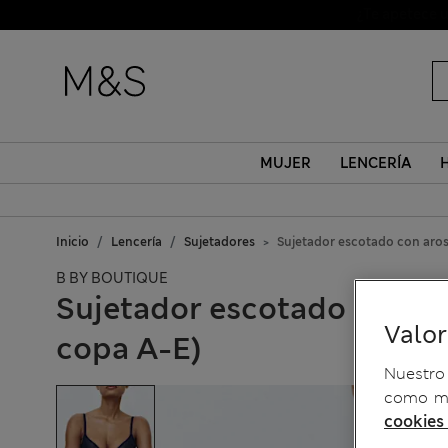
MUJER
LENCERÍA
Inicio
Lencería
Sujetadores
Sujetador escotado con aros
B BY BOUTIQUE
Sujetador escotado con ar
Valo
copa A-E)
Nuestro 
como me
cookies