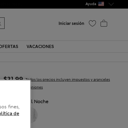
Ayuda
Iniciar sesión
OFERTAS
VACACIONES
$31.99
Todos los precios incluyen impuestos y aranceles
4 Opiniones
COLOR:
Azul Noche
sos fines,
lítica de