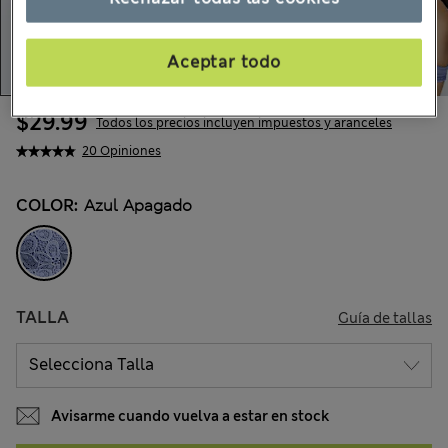
Aceptar todo
$29.99
Todos los precios incluyen impuestos y aranceles
20 Opiniones
COLOR:
Azul Apagado
TALLA
Guía de tallas
Avisarme cuando vuelva a estar en stock