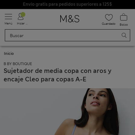
Envío gratis para pedidos superiores a 125$
Menú
Iniciar sesión
Guardado
Bolso
Inicio
B BY BOUTIQUE
Sujetador de media copa con aros y
encaje Cleo para copas A-E