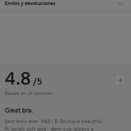
Envíos y devoluciones
4.8
/5
Basado en 20 opiniones
Great bra.
Best bra's ever .M&S ! B Boutique beautiful
fit ,lovely soft lace . demi cup ,always a