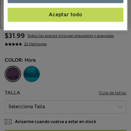
Aceptar todo
$31.99
Todos los precios incluyen impuestos y aranceles
22 Opiniones
COLOR:
Mora
TALLA
Guía de tallas
Avisarme cuando vuelva a estar en stock