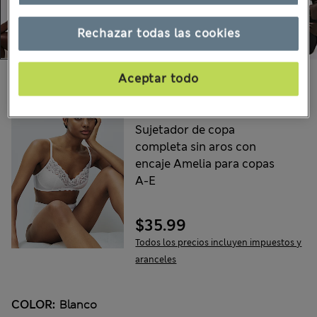
Rechazar todas las cookies
Aceptar todo
Escoge tus productos:
M&S
Sujetador de copa
completa sin aros con
encaje Amelia para copas
A-E
$35.99
Todos los precios incluyen impuestos y
aranceles
COLOR:
Blanco