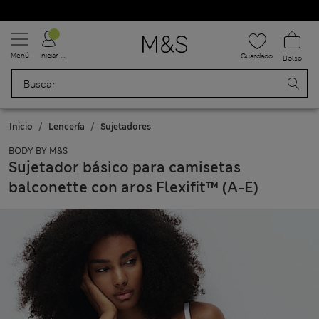
Uniformes escolares: Compra 2 y ahorra un 20 %
Menú
Iniciar sesión
Guardado
Bolso
Inicio
Lencería
Sujetadores
BODY BY M&S
Sujetador básico para camisetas
balconette con aros Flexifit™ (A-E)