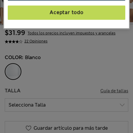
Aceptar todo
$31.99
Todos los precios incluyen impuestos y aranceles
22 Opiniones
COLOR:
Blanco
TALLA
Guía de tallas
Guardar artículo para más tarde