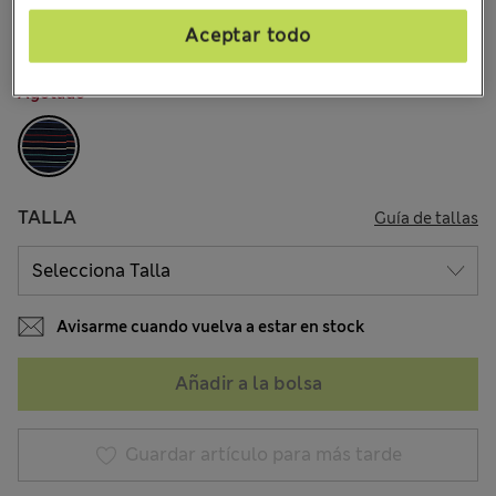
8 Opiniones
Aceptar todo
COLOR:
Mezcla De Tonos Azul Marino
Agotado
TALLA
Guía de tallas
Avisarme cuando vuelva a estar en stock
Añadir a la bolsa
Guardar artículo para más tarde