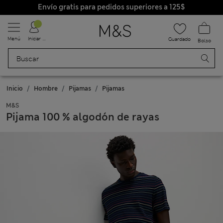
Envío gratis para pedidos superiores a 125$
Menú
Iniciar sesión
Guardado
Bolso
Inicio
Hombre
Pijamas
Pijamas
M&S
Pijama 100 % algodón de rayas