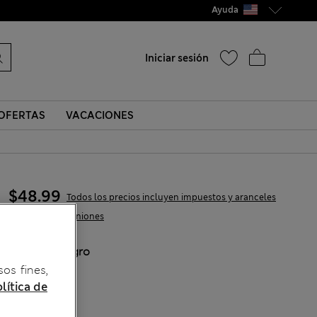
Ayuda
Iniciar sesión
OFERTAS
VACACIONES
$48.99
Todos los precios incluyen impuestos y aranceles
1 Opiniones
COLOR:
Negro
sos fines,
lítica de