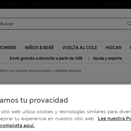
Uniformes escolares: Compra 2 y ahorra un 20 %
HOMBRE
NIÑOS & BEBÉ
VUELTA AL COLE
HOGAR
|
Envío gratuito a domicilio a partir de 125$
Ayuda y soporte
bikini con escote pronunciado y detalle plisado
con escote pronunciado y
ramos tu provacidad
sitio web utiliza cookies y tecnologías similares para diver
jorar tu experiencia en nuestro sitio web.
Lee nuestra Po
 completa aquí.