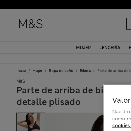
MUJER
LENCERÍA
Inicio
Mujer
Ropa de baño
Bikinis
Parte de arriba de 
M&S
Parte de arriba de bikini 
Valo
detalle plisado
Nuestro 
como me
cookies