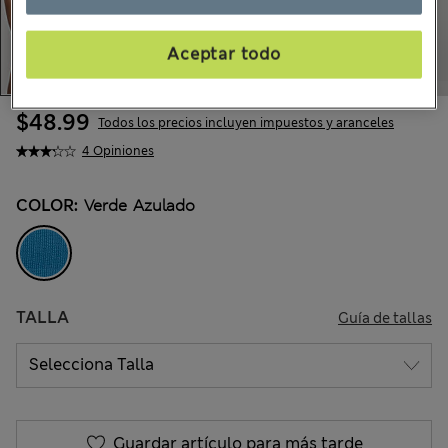
Aceptar todo
$48.99
Todos los precios incluyen impuestos y aranceles
4 Opiniones
COLOR:
Verde Azulado
TALLA
Guía de tallas
Guardar artículo para más tarde