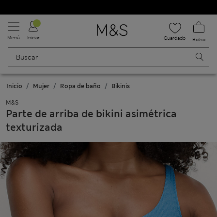
Uniformes escolares: Compra 2 y ahorra un 20 %
Menú
Iniciar sesión
Guardado
Bolso
Inicio
Mujer
Ropa de baño
Bikinis
M&S
Parte de arriba de bikini asimétrica
texturizada