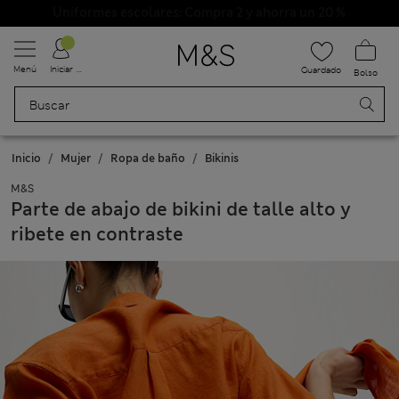
Uniformes escolares: Compra 2 y ahorra un 20 %
Menú
Iniciar sesión
Guardado
Bolso
Inicio
Mujer
Ropa de baño
Bikinis
M&S
Parte de abajo de bikini de talle alto y
ribete en contraste