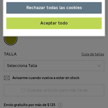
$24.99
Todos los precios incluyen impuestos y aranceles
Rechazar todas las cookies
1 Opiniones
COLOR:
Verde Vintage
Aceptar todo
Agotado
TALLA
Guía de tallas
Avisarme cuando vuelva a estar en stock
Guardar artículo para más tarde
Envío gratuito por más de $ 125