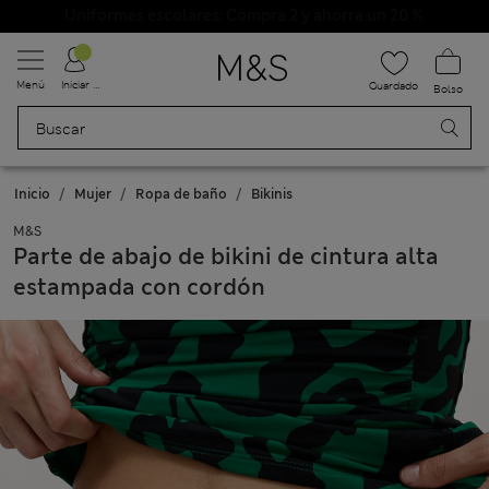
Uniformes escolares: Compra 2 y ahorra un 20 %
Menú
Iniciar sesión
Guardado
Bolso
Inicio
Mujer
Ropa de baño
Bikinis
M&S
Parte de abajo de bikini de cintura alta
estampada con cordón