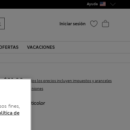
Ayuda
Iniciar sesión
OFERTAS
VACACIONES
$31.99
Todos los precios incluyen impuestos y aranceles
6 Opiniones
COLOR:
Multicolor
sos fines,
lítica de