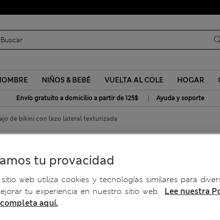
Uniformes escolares: Compra 2 y ahorra un 20 %
HOMBRE
NIÑOS & BEBÉ
VUELTA AL COLE
HOGAR
|
Envío gratuito a domicilio a partir de 125$
Ayuda y soporte
ajo de bikini con lazo lateral texturizada
n lazo lateral texturizada
ramos tu provacidad
sitio web utiliza cookies y tecnologías similares para diver
jorar tu experiencia en nuestro sitio web.
Lee nuestra Po
 completa aquí.