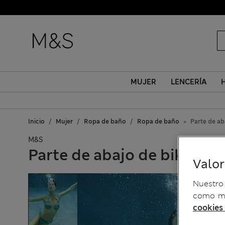
MUJER
LENCERÍA
Inicio
Mujer
Ropa de baño
Ropa de baño
Parte de ab
M&S
Parte de abajo de bikini co
Valo
Nuestro 
como me
cookies