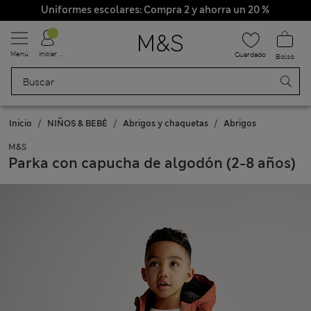
Uniformes escolares: Compra 2 y ahorra un 20 %
Menú
Iniciar sesión
Guardado
Bolso
Inicio
NIÑOS & BEBÉ
Abrigos y chaquetas
Abrigos
M&S
Parka con capucha de algodón (2-8 años)