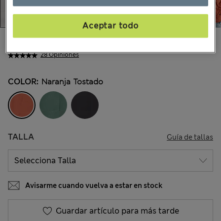
Aceptar todo
$77.99
Todos los precios incluyen impuestos y aranceles
28 Opiniones
COLOR:
Naranja Tostado
TALLA
Guía de tallas
Avisarme cuando vuelva a estar en stock
Guardar artículo para más tarde