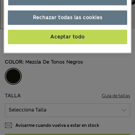
Rechazar todas las cookies
$58.99
Aceptar todo
Todos los precios incluyen impuestos y aranceles
19 Opiniones
COLOR:
Mezcla De Tonos Negros
TALLA
Guía de tallas
Avisarme cuando vuelva a estar en stock