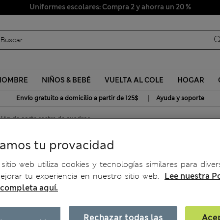
Uniformes escolares: Compra 2 y ahorra un 20 %
HOMBRE
NIÑOS & BEBÉ
VUELTA AL COLE
HOGAR
|
Envío gratuito a domicilio a partir de 125$
Ayuda y soporte
lón de corte sastre de cuadros
ramos tu provacidad
de cuadros
sitio web utiliza cookies y tecnologías similares para diver
jorar tu experiencia en nuestro sitio web.
Lee nuestra Po
 completa aquí.
Rechazar todas las
Ace