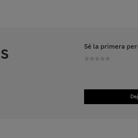
s
Sé la primera per
n
Dej