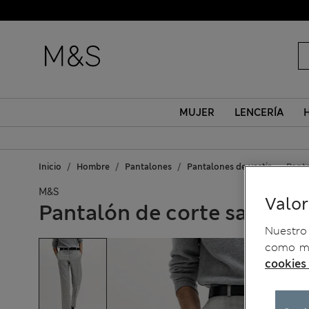
MUJER
LENCERÍA
Inicio
Hombre
Pantalones
Pantalones de vestir
Panta
M&S
Valo
Pantalón de corte sastre 
Nuestro 
como me
cookies