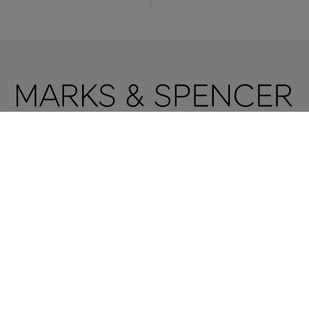
NOSOTROS
QUIÉNES SOMOS
Ponte en contacto con nosotros
Sitio corporativo
Todo sobre M&S