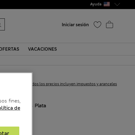
Ayuda
Iniciar sesión
OFERTAS
VACACIONES
$74.99
Todos los precios incluyen impuestos y aranceles
sos fines,
COLOR:
Gris Plata
lítica de
ptar