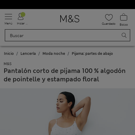
Uniformes escolares: Compra 2 y ahorra un 20 %
Menú
Iniciar sesión
Guardado
Bolso
Inicio
Lencería
Moda noche
Pijama: partes de abajo
M&S
Pantalón corto de pijama 100 % algodón
de pointelle y estampado floral