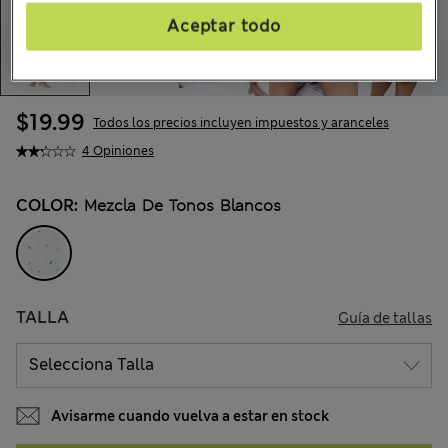
Aceptar todo
$19.99
Todos los precios incluyen impuestos y aranceles
4 Opiniones
COLOR:
Mezcla De Tonos Blancos
TALLA
Guía de tallas
Avisarme cuando vuelva a estar en stock