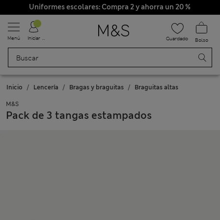
Uniformes escolares: Compra 2 y ahorra un 20 %
Menú
Iniciar sesión
Guardado
Bolso
Inicio
Lencería
Bragas y braguitas
Braguitas altas
M&S
Pack de 3 tangas estampados