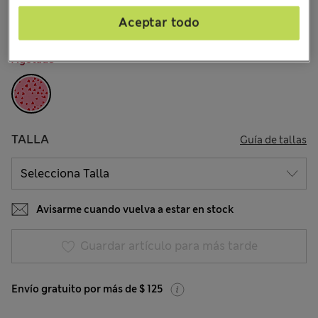
2 Opiniones
Aceptar todo
COLOR:
Mezcla De Tonos Rosas
Agotado
TALLA
Guía de tallas
Avisarme cuando vuelva a estar en stock
Guardar artículo para más tarde
Envío gratuito por más de $ 125