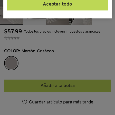
Aceptar todo
$57.99
Todos los precios incluyen impuestos y aranceles
COLOR:
Marrón Grisáceo
Añadir a la bolsa
Guardar artículo para más tarde