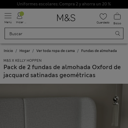
Uniformes escolares: Compra 2 y ahorra un 20 %
Menú
Iniciar sesión
Guardado
Bolso
Inicio
Hogar
Ver toda ropa de cama
Fundas de almohada
M&S X KELLY HOPPEN
Pack de 2 fundas de almohada Oxford de
jacquard satinadas geométricas