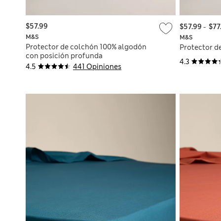
$57.99
$57.99
-
$77
M&S
M&S
Protector de colchón 100% algodón
Protector d
con posición profunda
4.3
4.5
441 Opiniones