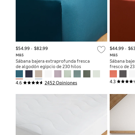
$54.99
-
$82.99
$44.99
-
$63
M&S
M&S
Sábana bajera extraprofunda fresca
Sábana baje
de algodón egipcio de 230 hilos
fresco de 23
4.3
4.6
2452 Opiniones