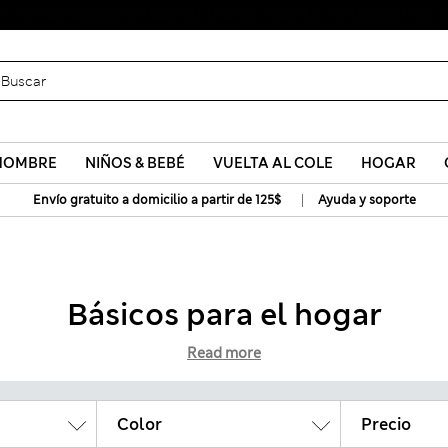
Uniformes escolares: Compra 2 y ahorra un 20 %
HOMBRE
NIÑOS & BEBÉ
VUELTA AL COLE
HOGAR
|
Envío gratuito a domicilio a partir de 125$
Ayuda y soporte
Básicos para el hogar
Read more
Color
Precio