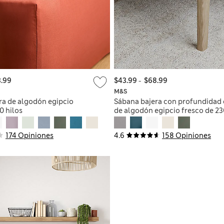
.99
$43.99
-
$68.99
M&S
ra de algodón egipcio
Sábana bajera con profundidad 
0 hilos
de algodón egipcio fresco de 23
hilos
174 Opiniones
4.6
158 Opiniones