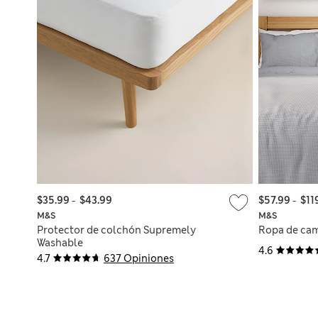
$35.99
-
$43.99
$57.99
-
$11
M&S
M&S
Protector de colchón Supremely
Ropa de cam
Washable
4.6
4.7
637 Opiniones