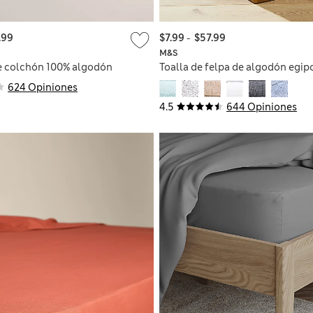
.99
$7.99
-
$57.99
M&S
e colchón 100% algodón
Toalla de felpa de algodón egip
624 Opiniones
4.5
644 Opiniones