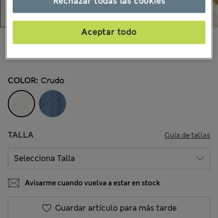
Rechazar todas las cookies
Aceptar todo
$66.99
Todos los precios incluyen impuestos y aranceles
100 Opiniones
COLOR:
Crudo
TALLA
Guía de tallas
Avisarme cuando vuelva a estar en stock
Guardar artículo para más tarde