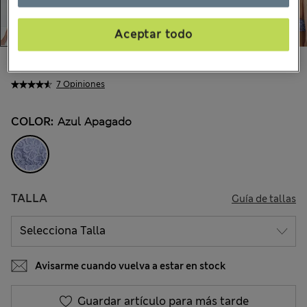
Aceptar todo
$23.99
Todos los precios incluyen impuestos y aranceles
7 Opiniones
COLOR:
Azul Apagado
TALLA
Guía de tallas
Avisarme cuando vuelva a estar en stock
Guardar artículo para más tarde