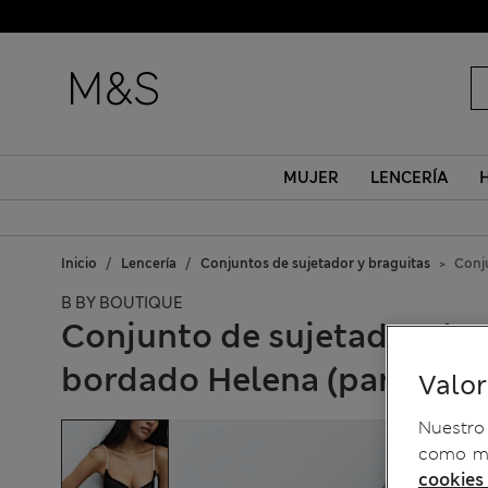
MUJER
LENCERÍA
Inicio
Lencería
Conjuntos de sujetador y braguitas
Conj
B BY BOUTIQUE
Conjunto de sujetador de 
bordado Helena (para cop
Valo
Nuestro 
como me
cookies