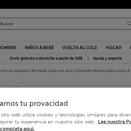
Uniformes escolares: Compra 2 y ahorra un 20 %
HOMBRE
NIÑOS & BEBÉ
VUELTA AL COLE
HOGAR
|
Envío gratuito a domicilio a partir de 125$
Ayuda y soporte
unto de sujetador de media copa con aros y bordado Helena (para copas A
media copa con aros y
as A-E)
ramos tu provacidad
sitio web utiliza cookies y tecnologías similares para diver
jorar tu experiencia en nuestro sitio web.
Lee nuestra Po
 completa aquí.