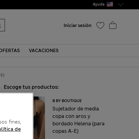
Ayuda
Iniciar sesión
OFERTAS
VACACIONES
-E)
Escoge tus productos:
B BY BOUTIQUE
Sujetador de media
copa con aros y
sos fines,
bordado Helena (para
lítica de
copas A-E)