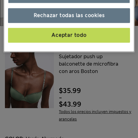
Rechazar todas las cookies
Escoge tus productos:
Aceptar todo
AUTOGRAPH
Sujetador push up
balconette de microfibra
con aros Boston
$35.99
-
$43.99
Todos los precios incluyen impuestos y
aranceles