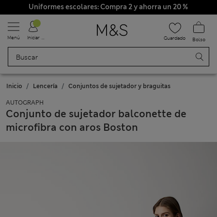
Uniformes escolares: Compra 2 y ahorra un 20 %
Menú
Iniciar sesión
Guardado
Bolso
Inicio
Lencería
Conjuntos de sujetador y braguitas
AUTOGRAPH
Conjunto de sujetador balconette de
microfibra con aros Boston