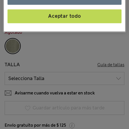
$38.99
Todos los precios incluyen impuestos y aranceles
8 Opiniones
Aceptar todo
COLOR:
Caqui
Agotado
TALLA
Guía de tallas
Avisarme cuando vuelva a estar en stock
Guardar artículo para más tarde
Envío gratuito por más de $ 125