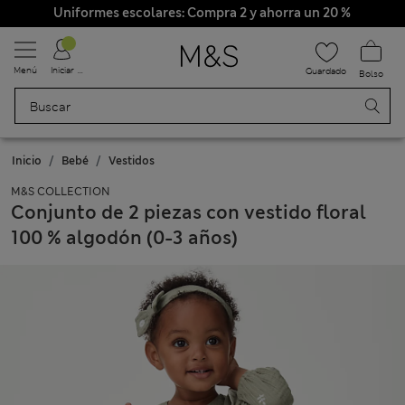
Uniformes escolares: Compra 2 y ahorra un 20 %
Menú
Iniciar sesión
Guardado
Bolso
Inicio
Bebé
Vestidos
M&S COLLECTION
Conjunto de 2 piezas con vestido floral
100 % algodón (0-3 años)