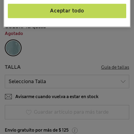
$38.99
Todos los precios incluyen impuestos y aranceles
Aceptar todo
2 Opiniones
COLOR:
Turquesa
Agotado
TALLA
Guía de tallas
Avisarme cuando vuelva a estar en stock
Guardar artículo para más tarde
Envío gratuito por más de $ 125