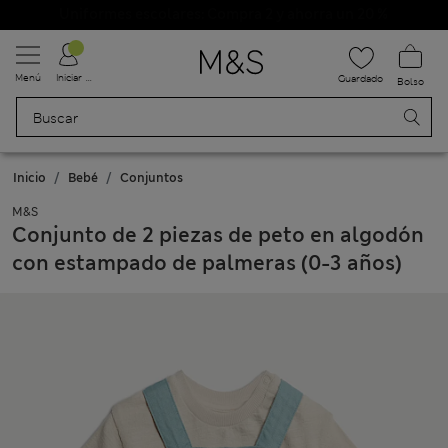
Uniformes escolares: Compra 2 y ahorra un 20 %
Menú
Iniciar sesión
Guardado
Bolso
Inicio
Bebé
Conjuntos
M&S
Conjunto de 2 piezas de peto en algodón
con estampado de palmeras (0-3 años)