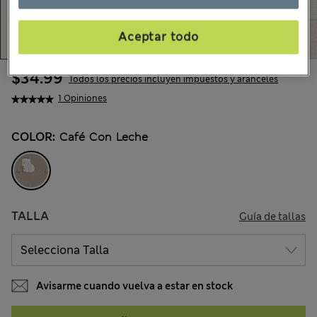
Aceptar todo
$34.99
Todos los precios incluyen impuestos y aranceles
1 Opiniones
COLOR:
Café Con Leche
TALLA
Guía de tallas
Avisarme cuando vuelva a estar en stock