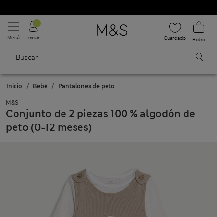
Uniformes escolares: Compra 2 y ahorra un 20 %
Menú
Iniciar sesión
Guardado
Bolso
Inicio
Bebé
Pantalones de peto
M&S
Conjunto de 2 piezas 100 % algodón de
peto (0-12 meses)