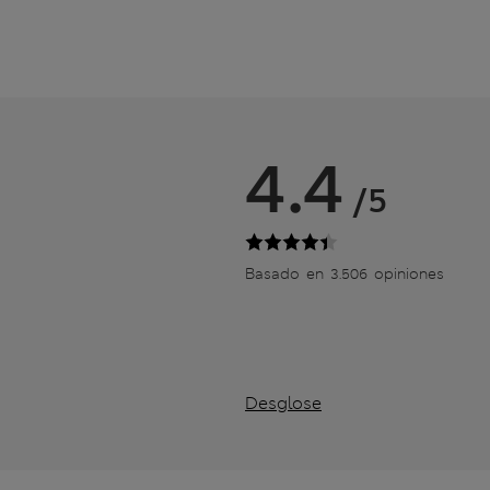
4.4
/5
Basado en 3.506 opiniones
Desglose