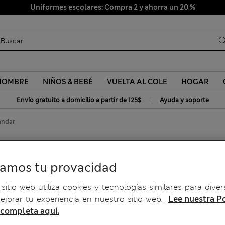
Uniformes escolares: Compra 2 y ahorra un 20 %
HOMBRE
NIÑOS & BEBÉ
VUELTA AL COLE
HOGAR
|
Envío gratuito a domicilio a partir de 125$
Ayuda y soporte
ándar
estándar
ramos tu provacidad
sitio web utiliza cookies y tecnologías similares para diver
jorar tu experiencia en nuestro sitio web.
Lee nuestra Po
 completa aquí.