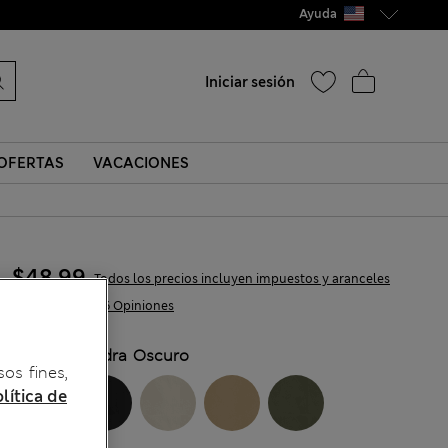
Ayuda
Iniciar sesión
OFERTAS
VACACIONES
$48.99
Todos los precios incluyen impuestos y aranceles
3,506 Opiniones
COLOR:
Piedra Oscuro
sos fines,
lítica de