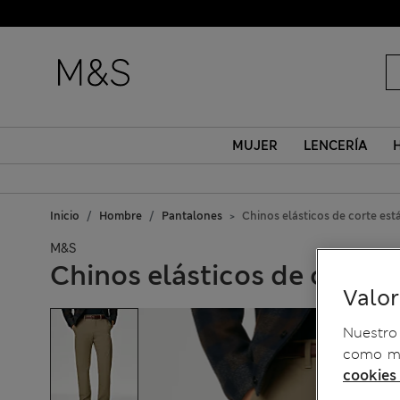
MUJER
LENCERÍA
Inicio
Hombre
Pantalones
Chinos elásticos de corte est
M&S
Chinos elásticos de corte 
Valo
Nuestro 
como me
cookies