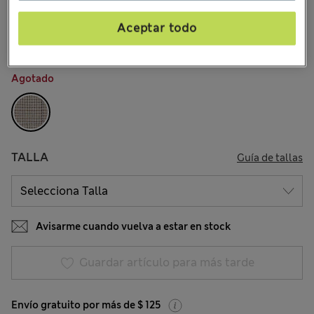
$179.00
Todos los precios incluyen impuestos y aranceles
1 Opiniones
Aceptar todo
COLOR:
Neutro
Agotado
TALLA
Guía de tallas
Avisarme cuando vuelva a estar en stock
Guardar artículo para más tarde
Envío gratuito por más de $ 125