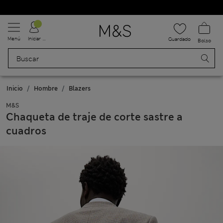
Uniformes escolares: Compra 2 y ahorra un 20 %
Menú
Iniciar sesión
Guardado
Bolso
Inicio
Hombre
Blazers
M&S
Chaqueta de traje de corte sastre a
cuadros