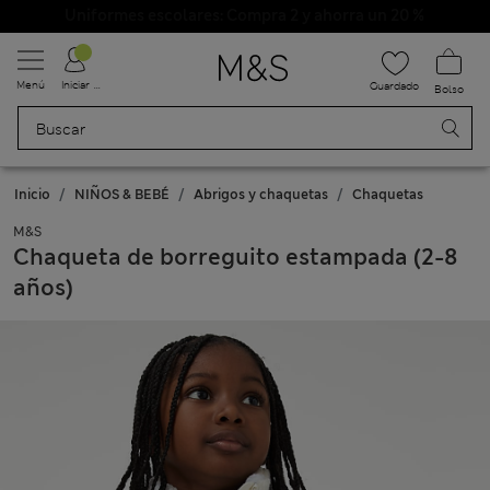
Uniformes escolares: Compra 2 y ahorra un 20 %
Menú
Iniciar sesión
Guardado
Bolso
Inicio
NIÑOS & BEBÉ
Abrigos y chaquetas
Chaquetas
M&S
Chaqueta de borreguito estampada (2-8
años)