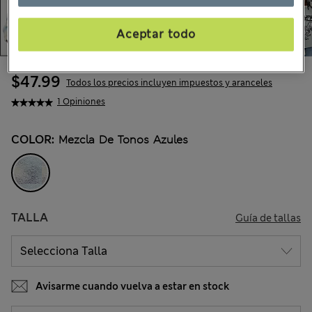
Aceptar todo
$47.99
Todos los precios incluyen impuestos y aranceles
1 Opiniones
COLOR:
Mezcla De Tonos Azules
TALLA
Guía de tallas
Avisarme cuando vuelva a estar en stock