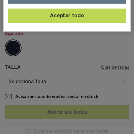
$64.99
Todos los precios incluyen impuestos y aranceles
7 Opiniones
Aceptar todo
COLOR:
Azulón
Agotado
TALLA
Guía de tallas
Avisarme cuando vuelva a estar en stock
Añadir a la bolsa
Guardar artículo para más tarde