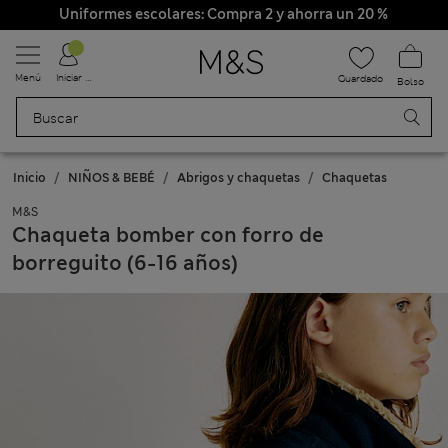
Uniformes escolares: Compra 2 y ahorra un 20 %
Menú
Iniciar sesión
Guardado
Bolso
Inicio
NIÑOS & BEBÉ
Abrigos y chaquetas
Chaquetas
M&S
Chaqueta bomber con forro de
borreguito (6-16 años)