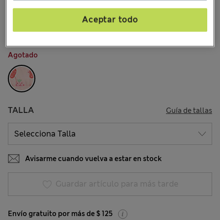
$38.99
Todos los precios incluyen impuestos y aranceles
14 Opiniones
Aceptar todo
COLOR:
Salmón
Agotado
TALLA
Guía de tallas
Avisarme cuando vuelva a estar en stock
Guardar artículo para más tarde
Envío gratuito por más de $ 125