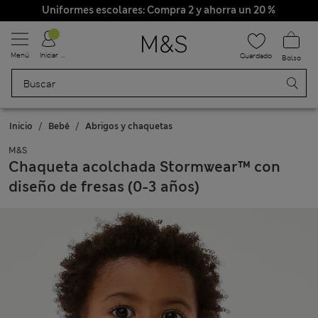
Uniformes escolares: Compra 2 y ahorra un 20 %
Menú
Iniciar sesión
Guardado
Bolso
Inicio
Bebé
Abrigos y chaquetas
M&S
Chaqueta acolchada Stormwear™ con
diseño de fresas (0-3 años)