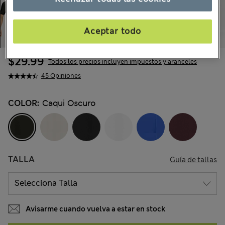
Aceptar todo
$29.99
Todos los precios incluyen impuestos y aranceles
45 Opiniones
COLOR:
Caqui Oscuro
TALLA
Guía de tallas
Avisarme cuando vuelva a estar en stock