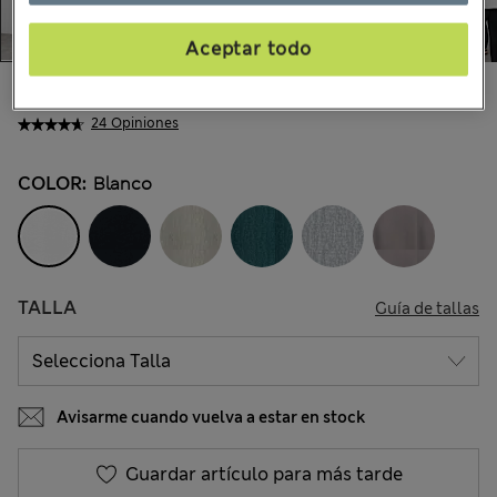
Aceptar todo
$82.99
Todos los precios incluyen impuestos y aranceles
24 Opiniones
COLOR:
Blanco
TALLA
Guía de tallas
Avisarme cuando vuelva a estar en stock
Guardar artículo para más tarde