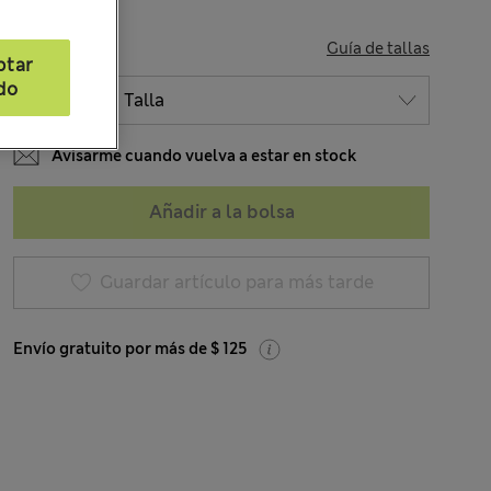
TALLA
Guía de tallas
ptar
do
Avisarme cuando vuelva a estar en stock
Añadir a la bolsa
Guardar artículo para más tarde
Envío gratuito por más de $ 125