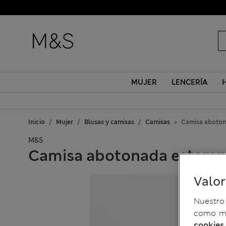
MUJER
LENCERÍA
Inicio
Mujer
Blusas y camisas
Camisas
Camisa aboto
M&S
Camisa abotonada estam
Valo
Nuestro 
como me
cookies