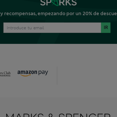
s y recompensas, empezando por un 20% de descuent
IR