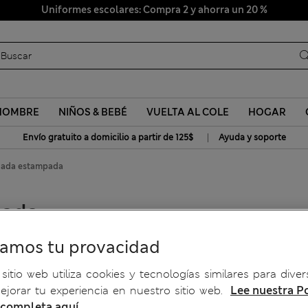
Uniformes escolares: Compra 2 y ahorra un 20 %
HOMBRE
NIÑOS & BEBÉ
VUELTA AL COLE
HOGAR
|
Envío gratuito a domicilio a partir de 125$
Ayuda y soporte
nada estampada
pada
ramos tu provacidad
sitio web utiliza cookies y tecnologías similares para diver
jorar tu experiencia en nuestro sitio web.
Lee nuestra Po
 completa aquí.