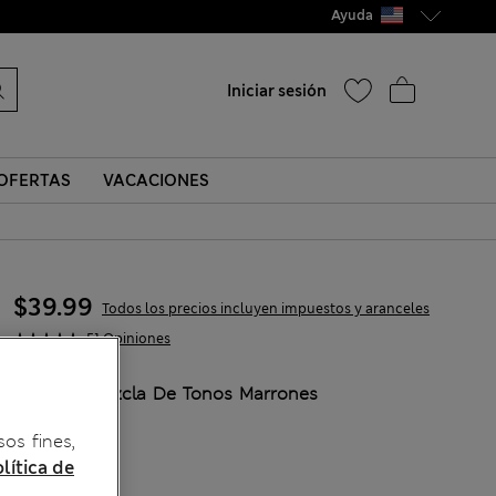
Ayuda
Iniciar sesión
OFERTAS
VACACIONES
$39.99
Todos los precios incluyen impuestos y aranceles
51 Opiniones
COLOR:
Mezcla De Tonos Marrones
Agotado
sos fines,
lítica de