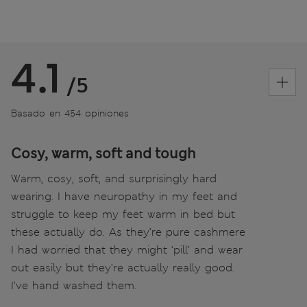
4.1
/5
Basado en 454 opiniones
Cosy, warm, soft and tough
Warm, cosy, soft, and surprisingly hard
wearing. I have neuropathy in my feet and
struggle to keep my feet warm in bed but
these actually do. As they’re pure cashmere
I had worried that they might ‘pill’ and wear
out easily but they’re actually really good.
I’ve hand washed them.