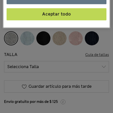
454 Opiniones
Aceptar todo
4x3 en medias y calcetines
COLOR:
Gris
TALLA
Guía de tallas
Guardar artículo para más tarde
Envío gratuito por más de $ 125