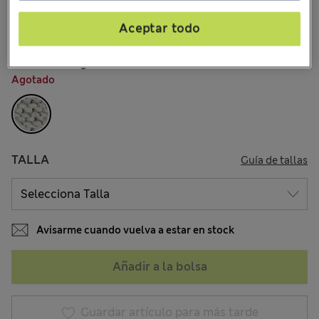
$21.99
Todos los precios incluyen impuestos y aranceles
28 Opiniones
Aceptar todo
COLOR:
Marga Gris
Agotado
TALLA
Guía de tallas
Avisarme cuando vuelva a estar en stock
Añadir a la bolsa
Guardar artículo para más tarde