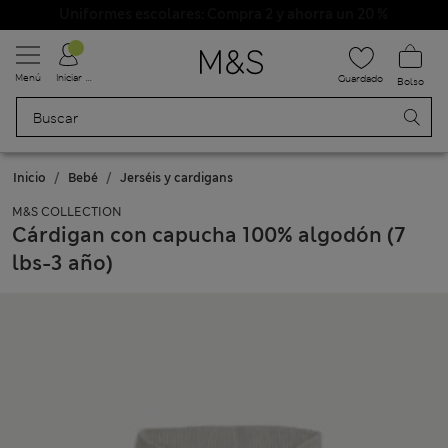
Uniformes escolares: Compra 2 y ahorra un 20 %
Menú
Iniciar sesión
Guardado
Bolso
Inicio
Bebé
Jerséis y cardigans
M&S COLLECTION
Cárdigan con capucha 100% algodón (7
lbs-3 año)