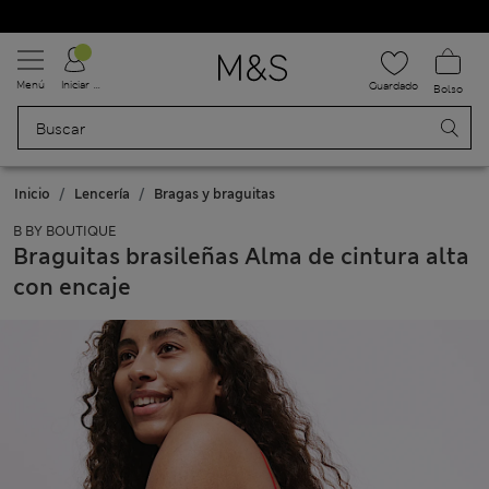
Uniformes escolares: Compra 2 y ahorra un 20 %
Menú
Iniciar sesión
Guardado
Bolso
Inicio
Lencería
Bragas y braguitas
B BY BOUTIQUE
Braguitas brasileñas Alma de cintura alta
con encaje