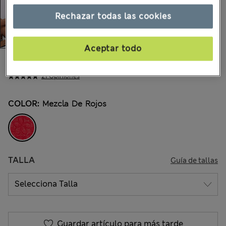
Rechazar todas las cookies
Aceptar todo
$15.99
Todos los precios incluyen impuestos y aranceles
21 Opiniones
COLOR:
Mezcla De Rojos
TALLA
Guía de tallas
Guardar artículo para más tarde