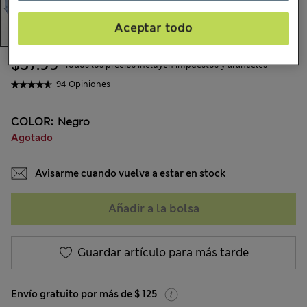
Aceptar todo
$57.99
Todos los precios incluyen impuestos y aranceles
94 Opiniones
COLOR:
Negro
Agotado
Avisarme cuando vuelva a estar en stock
Añadir a la bolsa
Guardar artículo para más tarde
Envío gratuito por más de $ 125