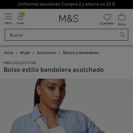
Uniformes escolares: Compra 2 y ahorra un 20 %
Menú
Iniciar sesión
Guardado
Bolso
Inicio
Mujer
Accesorios
Bolsos y monederos
M&S COLLECTION
Bolso estilo bandolera acolchado