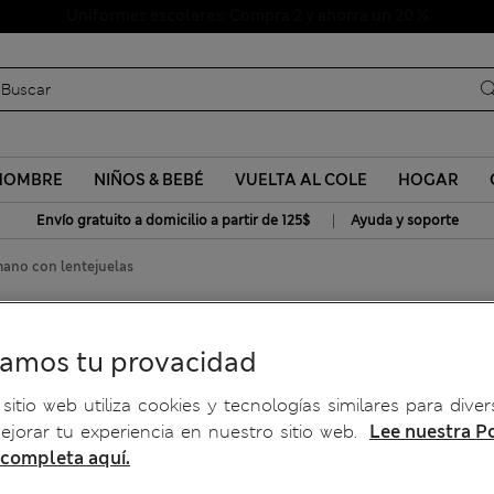
Uniformes escolares: Compra 2 y ahorra un 20 %
HOMBRE
NIÑOS & BEBÉ
VUELTA AL COLE
HOGAR
|
Envío gratuito a domicilio a partir de 125$
Ayuda y soporte
mano con lentejuelas
elas
ramos tu provacidad
sitio web utiliza cookies y tecnologías similares para diver
jorar tu experiencia en nuestro sitio web.
Lee nuestra Po
 completa aquí.