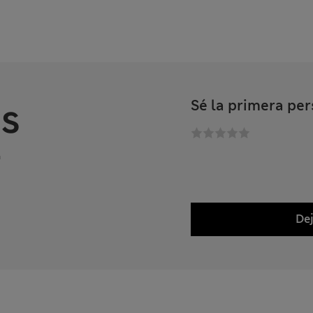
s
Sé la primera per
n
Dej