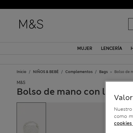
MUJER
LENCERÍA
Inicio
NIÑOS & BEBÉ
Complementos
Bags
Bolso de 
M&S
Bolso de mano con lenteju
Valo
Nuestro 
como me
cookies