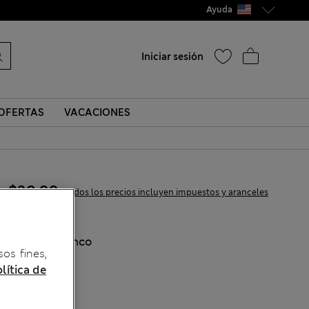
Ayuda
Iniciar sesión
OFERTAS
VACACIONES
$38.99
Todos los precios incluyen impuestos y aranceles
COLOR:
Blanco
sos fines,
lítica de