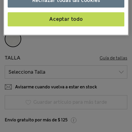
Rechazar todas las cookies
14 Opiniones
COLOR:
Marfil
Aceptar todo
Agotado
TALLA
Guía de tallas
Avisarme cuando vuelva a estar en stock
Guardar artículo para más tarde
Envío gratuito por más de $ 125