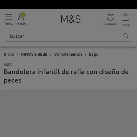
Uniformes escolares: Compra 2 y ahorra un 20 %
Menú
Iniciar sesión
Guardado
Bolso
Inicio
NIÑOS & BEBÉ
Complementos
Bags
M&S
Bandolera infantil de rafia con diseño de
peces