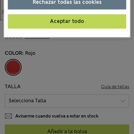
Rechazar todas las cookies
Aceptar todo
$77.99
Todos los precios incluyen impuestos y aranceles
107 Opiniones
COLOR:
Rojo
TALLA
Guía de tallas
Avisarme cuando vuelva a estar en stock
Añadir a la bolsa