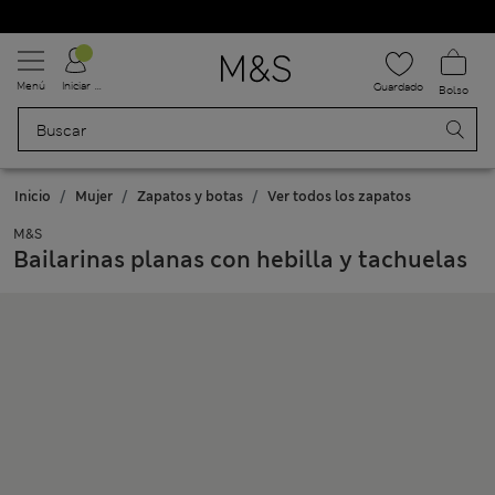
Uniformes escolares: Compra 2 y ahorra un 20 %
Menú
Iniciar sesión
Guardado
Bolso
Inicio
Mujer
Zapatos y botas
Ver todos los zapatos
M&S
Bailarinas planas con hebilla y tachuelas