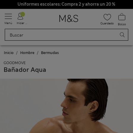
Uniformes escolares: Compra 2 y ahorra un 20 %
Menú
Iniciar sesión
Guardado
Bolso
Inicio
Hombre
Bermudas
GOODMOVE
Bañador Aqua