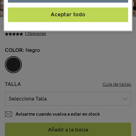
Aceptar todo
$29.99
Todos los precios incluyen impuestos y aranceles
1 Opiniones
COLOR:
Negro
TALLA
Guía de tallas
Avisarme cuando vuelva a estar en stock
Añadir a la bolsa