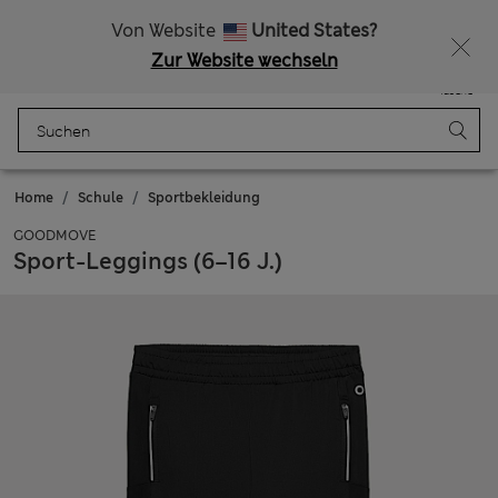
Alle Zölle bezahlt
Lust auf 15 % Rabatt? Greifen Sie zu – und dazu weitere exklusive Prämien, wenn Sie Mitglied bei Sparks werden
Von Website
United States?
Zur Website wechseln
Menü
Anmelden
Gespeichert
Tasche
Home
Schule
Sportbekleidung
GOODMOVE
Sport-Leggings (6–16 J.)