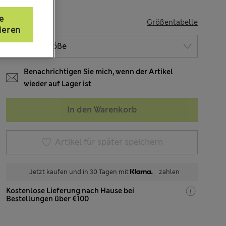
e
GRÖSSE
Größentabelle
ieren
Benachrichtigen Sie mich, wenn der Artikel
wieder auf Lager ist
In den Warenkorb
Artikel für später speichern
Jetzt kaufen und in 30 Tagen mit
zahlen
Kostenlose Lieferung nach Hause bei
Bestellungen über €100