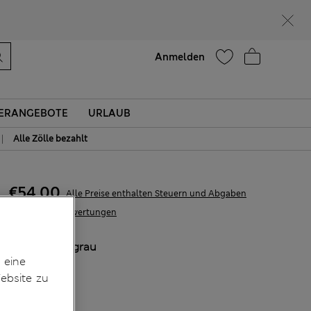
Lust auf 10 % Rabatt? Greifen Sie zu – und dazu weitere exklusive Prämien, wenn Sie Mitglied bei Sparks werden
Hilfe
Anmelden
ERANGEBOTE
URLAUB
|
Alle Zölle bezahlt
€54.00
Alle Preise enthalten Steuern und Abgaben
2 Bewertungen
FARBE:
Hellgrau
 eine
Ausverkauft
ebsite zu