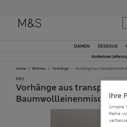
DAMEN
DESSOUS
Kostenlose Lieferun
Home
Wohnen
Vorhänge
Vorhänge aus transparentem
M&S
Vorhänge aus transparen
Ihre 
Baumwollleinenmischgew
Unsere 
Reihe v
verbess