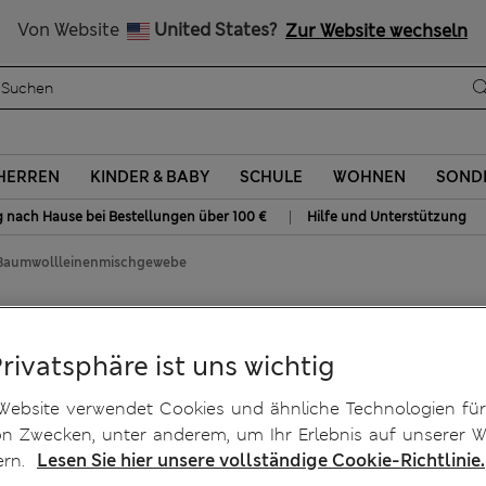
Alle Zölle bezahlt
Von Website
United States?
Zur Website wechseln
HERREN
KINDER & BABY
SCHULE
WOHNEN
SOND
|
g nach Hause bei Bestellungen über 100 €
Hilfe und Unterstützung
 Baumwollleinenmischgewebe
tem
Privatsphäre ist uns wichtig
ebe
Website verwendet Cookies und ähnliche Technologien für
on Zwecken, unter anderem, um Ihr Erlebnis auf unserer W
ern.
Lesen Sie hier unsere vollständige Cookie-Richtlinie.