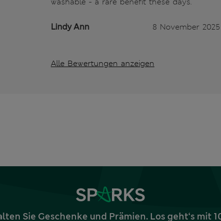
washable - a rare benefit these days.
Lindy Ann
8 November 2025
Alle Bewertungen anzeigen
alten Sie Geschenke und Prämien. Los geht‘s mit 