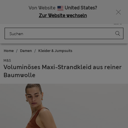
15 % Rabatt und ein zusätzlicher Bonus
Alle Zölle bezahlt
Von Website
United States?
Zur Website wechseln
Menü
Anmelden
Gespeichert
Tasche
Home
Damen
Kleider & Jumpsuits
M&S
Voluminöses Maxi-Strandkleid aus reiner
Baumwolle