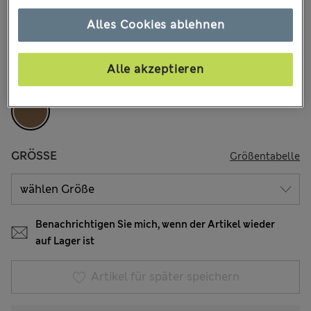
€58.00
Alle Preise enthalten Steuern und Abgaben
Alles Cookies ablehnen
33 Bewertungen
FARBE:
Kastanie
Alle akzeptieren
Ausverkauft
GRÖSSE
Größentabelle
Benachrichtigen Sie mich, wenn der Artikel wieder
auf Lager ist
Artikel für später speichern