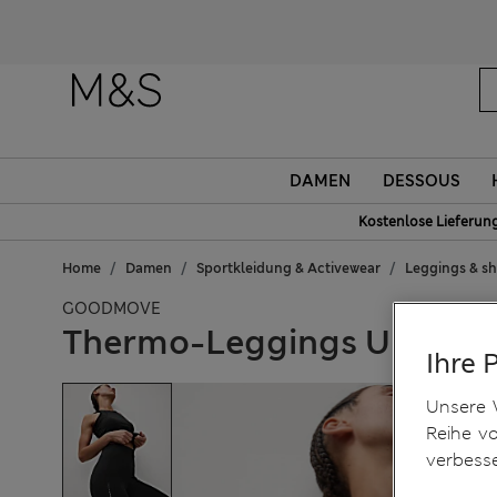
DAMEN
DESSOUS
Kostenlose Lieferun
Home
Damen
Sportkleidung & Activewear
Leggings & sh
GOODMOVE
Thermo-Leggings Ultrahe
Ihre 
Unsere 
Reihe v
verbess