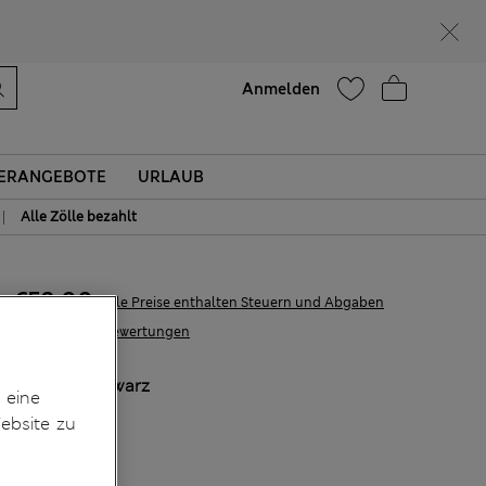
Lust auf 10 % Rabatt? Greifen Sie zu – und dazu weitere exklusive Prämien, wenn Sie Mitglied bei Sparks werden
Hilfe
Anmelden
ERANGEBOTE
URLAUB
|
Alle Zölle bezahlt
€53.00
Alle Preise enthalten Steuern und Abgaben
23 Bewertungen
FARBE:
Schwarz
 eine
ebsite zu