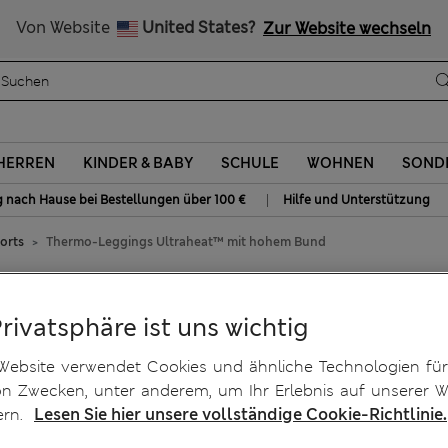
Alle Zölle bezahlt
Von Website
United States?
Zur Website wechseln
HERREN
KINDER & BABY
SCHULE
WOHNEN
SOND
|
g nach Hause bei Bestellungen über 100 €
Hilfe und Unterstützung
orts
Thermo-Leggings Ultraheat™ mit hohem Bund
at™ mit hohem Bund
Privatsphäre ist uns wichtig
Website verwendet Cookies und ähnliche Technologien für
on Zwecken, unter anderem, um Ihr Erlebnis auf unserer W
ern.
Lesen Sie hier unsere vollständige Cookie-Richtlinie.