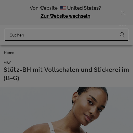
Alle Zölle bezahlt
15 % Rabatt und ein zusätzlicher Bonus - ENDET HEUTE
Von Website
United States?
Zur Website wechseln
Menü
Anmelden
Gespeichert
Tasche
Home
M&S
Stütz-BH mit Vollschalen und Stickerei im
(B–G)