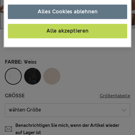
Alles Cookies ablehnen
Alle akzeptieren
€32.00
Alle Preise enthalten Steuern und Abgaben
6.580 Bewertungen
FARBE:
Weiss
GRÖSSE
Größentabelle
Benachrichtigen Sie mich, wenn der Artikel wieder
auf Lager ist