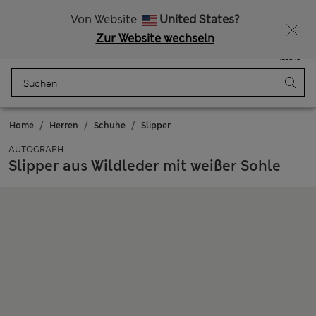
Alle Zölle bezahlt
15 % Rabatt und ein zusätzlicher Bonus - ENDET HEUTE
Von Website
United States?
Zur Website wechseln
Menü
Anmelden
Gespeichert
Tasche
Home
Herren
Schuhe
Slipper
AUTOGRAPH
Slipper aus Wildleder mit weißer Sohle